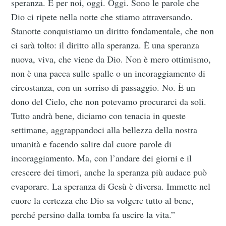
speranza. È per noi, oggi. Oggi. Sono le parole che
Dio ci ripete nella notte che stiamo attraversando.
Stanotte conquistiamo un diritto fondamentale, che non
Subscribe to
ci sarà tolto: il diritto alla speranza. È una speranza
nuova, viva, che viene da Dio. Non è mero ottimismo,
Scuola
non è una pacca sulle spalle o un incoraggiamento di
circostanza, con un sorriso di passaggio. No. È un
dell'Infanzia
dono del Cielo, che non potevamo procurarci da soli.
Tutto andrà bene, diciamo con tenacia in queste
Maria Pes
settimane, aggrappandoci alla bellezza della nostra
umanità e facendo salire dal cuore parole di
incoraggiamento. Ma, con l’andare dei giorni e il
Stay up to date! Get all the latest &
crescere dei timori, anche la speranza più audace può
greatest posts delivered straight to
evaporare. La speranza di Gesù è diversa. Immette nel
your inbox
cuore la certezza che Dio sa volgere tutto al bene,
perché persino dalla tomba fa uscire la vita.”