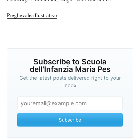
Scuola
Pieghevole illustrativo
dell'Infanzia
Maria Pes
Subscribe to Scuola
dell'Infanzia Maria Pes
Stay up to date! Get all the latest &
Get the latest posts delivered right to your
greatest posts delivered straight to
inbox
your inbox
Subscribe
Subscribe