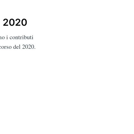
el 2020
anzia Maria
o i contributi
corso del 2020.
livered
ibe