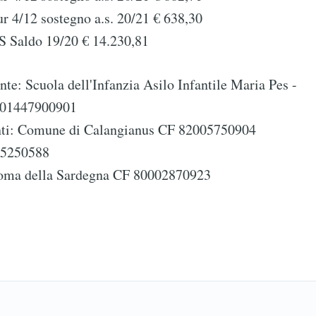
r 4/12 sostegno a.s. 20/21 € 638,30
 Saldo 19/20 € 14.230,81
nte: Scuola dell'Infanzia Asilo Infantile Maria Pes -
e 01447900901
nti: Comune di Calangianus CF 82005750904
5250588
oma della Sardegna CF 80002870923