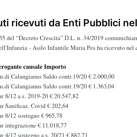
ti ricevuti da Enti Pubblici n
to Scuola dell'Inf
. 35 del “Decreto Crescita” D.L. n. 34/2019 comunichiam
Pes
ell'Infanzia - Asilo Infantile Maria Pes ha ricevuto nel 
p to date! Get all the latest & greatest posts de
erogante causale Importo
straight to your inbox
.di Calangianus Saldo contr.19/20 € 2.000,00
.di Calangianus Saldo contr.19/20 € 1.363,04
r 8/12 a.s. 2019-20 € 20.547,82
Subscr
r Sanificaz. Covid € 202,64
r 8/12 sostegno € 965,78
r integrazione € 11.018,77
r 4/12 sostegno a.s. 20/21 € 882,71