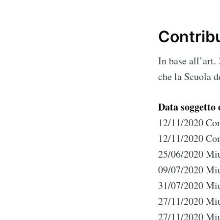
Contribu
Subscribe 
In base all’art
che la Scuola d
Stay u
Data soggetto 
12/11/2020 Com
12/11/2020 Com
25/06/2020 Miu
09/07/2020 Miu
31/07/2020 Miu
27/11/2020 Miu
27/11/2020 Miu